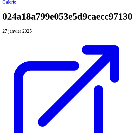
Galerie
024a18a799e053e5d9caecc9713
27 janvier 2025