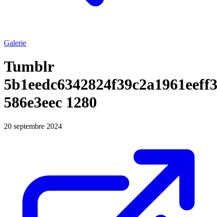
Galerie
Tumblr
5b1eedc6342824f39c2a1961eeff
586e3eec 1280
20 septembre 2024