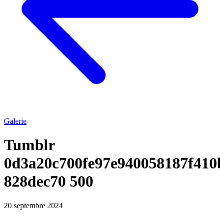
Galerie
Tumblr
0d3a20c700fe97e940058187f410
828dec70 500
20 septembre 2024