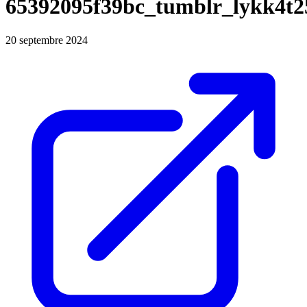
65392095f39bc_tumblr_lykk4t
20 septembre 2024