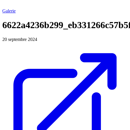
Galerie
6622a4236b299_eb331266c57b5
20 septembre 2024