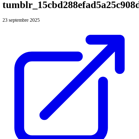
tumblr_15cbd288efad5a25c908
23 septembre 2025