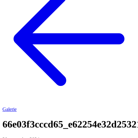
Galerie
66e03f3cccd65_e62254e32d253