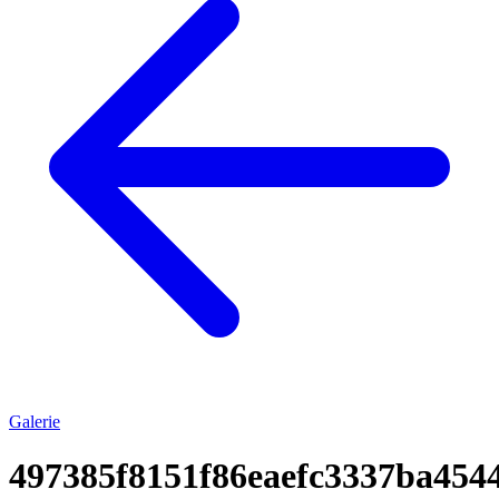
Galerie
497385f8151f86eaefc3337ba454