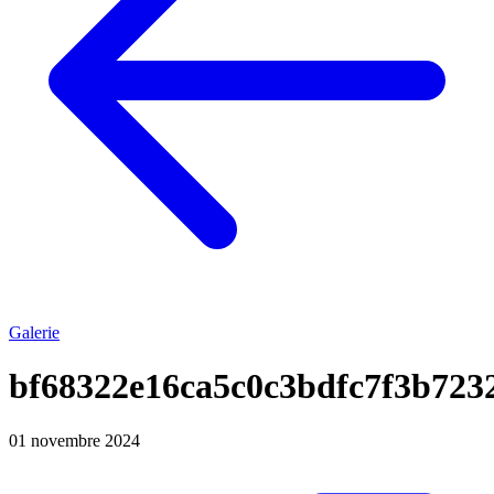
Galerie
bf68322e16ca5c0c3bdfc7f3b72
01 novembre 2024