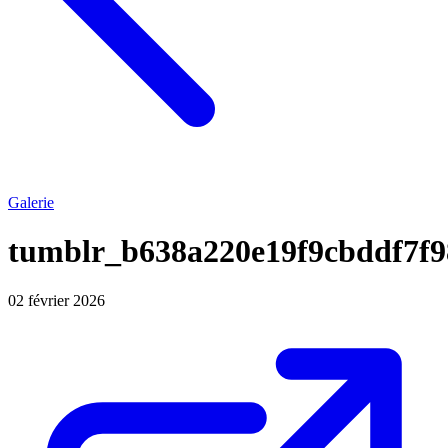
Galerie
tumblr_b638a220e19f9cbddf7f
02 février 2026