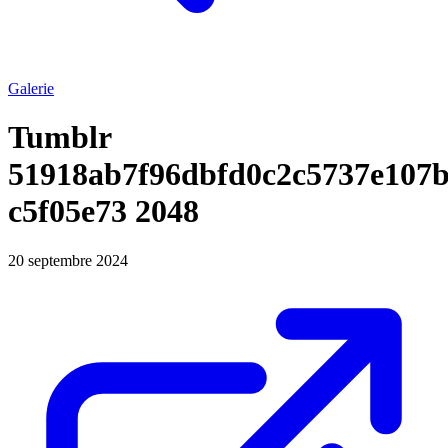
Galerie
Tumblr
51918ab7f96dbfd0c2c5737e107
c5f05e73 2048
20 septembre 2024